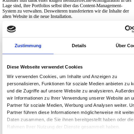
Künstler nun dank einer klugen Benutzerrechte-Konfiguration in der
Lage sind, ihre Portfolios selbst über das Content-Management-
System zu verwalten. Desweiteren transferierten wir die Inhalte der
alten Website in die neue Installation.
#design
#mobile
#programmierung
#typo3
Zustimmung
Details
Über Co
Weird World
Weird World ist eine Konzert-/Bookingagentur mit Niederlassungen
Diese Webseite verwendet Cookies
im Ruhrgebiet und in Berlin. Eines der wichtigsten
Vermarktungstools von Weird World ist der Versand von E-Mailings
Wir verwenden Cookies, um Inhalte und Anzeigen zu
an weltweite Empfänger. Als die alte Versandsoftware an ihre
personalisieren, Funktionen für soziale Medien anbieten zu 
technischen Grenzen stieß, war die Entscheidung für ein
professionelleres Tool innerhalb von TYPO3 schnell getroffen. Wir
und die Zugriffe auf unsere Website zu analysieren. Außerd
stellten nicht nur den E-Mailing-Versand auf solide Beine, wir
wir Informationen zu Ihrer Verwendung unserer Website an 
konzipierten, layouteten und programmierten gleichzeitig den
Partner für soziale Medien, Werbung und Analysen weiter. U
vollständigen Relaunch des Internetauftritts.
Partner führen diese Informationen möglicherweise mit weite
#design
#mobile
#programmierung
#typo3
Daten zusammen, die Sie ihnen bereitgestellt haben oder die
Rahmen Ihrer Nutzung der Dienste gesammelt haben.