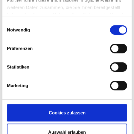
Partner führen diese Informationen möglicherweise mit
Alfredo Clemente
Alternative Moons
weiteren Daten zusammen, die Sie ihnen bereitgestellt
ASground
BOB Campus
BSA-Akademie
haben oder die sie im Rahmen Ihrer Nutzung der Dienste
gesammelt haben.
Einwilligungsauswahl
CompuKöln
Der Düsseldorf Shop
Notwendig
DHfPG
Die AusUmbauer
Präferenzen
Düsseldorf Storys
Fitnessmanagement
Statistiken
format:c
Freibank
GEPA
Glasmacherviertel
Graf Recke Stiftung
Marketing
Greeen! architects
H.W. Denecke
Hedda Droege
Illigen Wolf Partner
Cookies zulassen
Kaiserswerther Paramente
Auswahl erlauben
Korrosionsschutz kann mehr