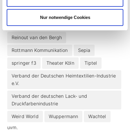
Kunst im Hafen
Metaxx24
Nur notwendige Cookies
Montag Stiftungen
MWK
Optanus
Reinout van den Bergh
Rottmann Kommunikation
Sepia
springer f3
Theater Köln
Tiptel
Verband der Deutschen Heimtextilien-Industrie
e.V.
Verband der deutschen Lack- und
Druckfarbenindustrie
Weird World
Wuppermann
Wachtel
uvm.